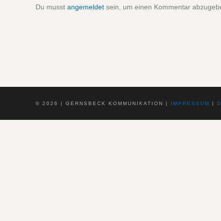
Du musst
angemeldet
sein, um einen Kommentar abzugeb
©
2026 | GERNSBECK KOMMUNIKATION |
IMPRESSUM
|