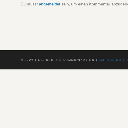
Du musst
angemeldet
sein, um einen Kommentar abzugeb
©
2026 | GERNSBECK KOMMUNIKATION |
IMPRESSUM
|