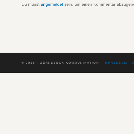
Du musst
angemeldet
sein, um einen Kommentar abzugeb
©
2026 | GERNSBECK KOMMUNIKATION |
IMPRESSUM
|