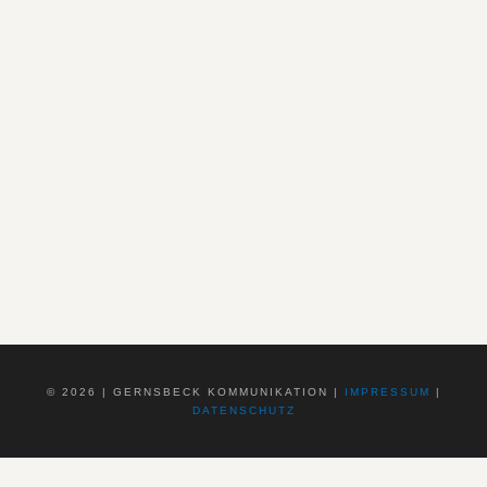
©
2026 | GERNSBECK KOMMUNIKATION |
IMPRESSUM
|
DATENSCHUTZ